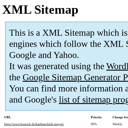
XML Sitemap
This is a XML Sitemap which is
engines which follow the XML S
Google and Yahoo.
It was generated using the
Word
the
Google Sitemap Generator P
You can find more information
and Google's
list of sitemap pr
URL
Priority
Change fr
https://www.boersch.de/kaeltetechnik-mayen/
90%
Weekly